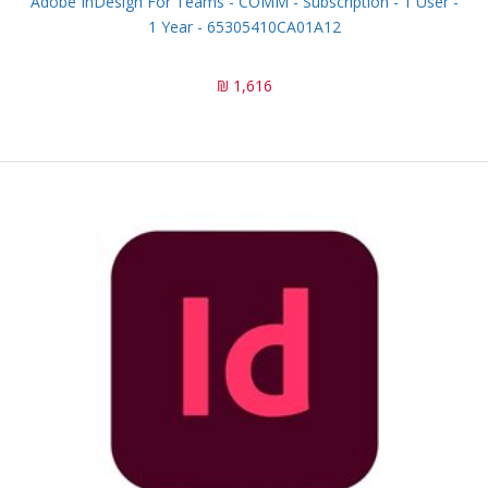
Adobe InDesign For Teams - COMM - Subscription - 1 User -
1 Year - 65305410CA01A12
1,616 ₪