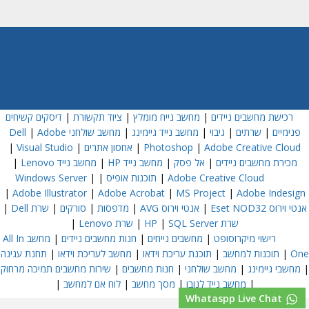
רכישת מחשבים ניידים
|
מחשב נייח מומלץ
|
ציוד תקשורת
|
דיסקים קשיחים
פנימיים
|
שרתים
|
גיבוי
|
מחשב נייד גיימינג
|
מחשב שולחני Dell
Adobe
|
Adobe Creative Cloud
|
Photoshop
|
אחסון אתרים
|
Visual Studio
|
מכירת מחשבים ניידים
|
אל פסק
|
מחשב נייד HP
|
מחשב נייד Lenovo
|
Adobe Creative Cloud
|
תוכנות אופיס
|
|
Windows Server
|
Adobe Illustrator
|
Adobe Acrobat
|
MS Project
|
Adobe Indesign
אנטי וירוס Eset NOD32
|
אנטי וירוס AVG
|
מדפסות
|
סורקים
|
שרת Dell
|
שרת HP
SQL Server
|
|
שרת Lenovo
|
רישוי מיקרוסופט
|
מחשבים נייחים
|
חנות מחשבים ניידים
|
מחשב All In
One
|
תוכנות למחשב
|
תוכנת עריכת וידאו
|
מחשב לעריכת וידאו
|
תחנת עגינה
|
מחשבי גיימינג
|
מחשב שולחני
|
חנות מחשבים
|
שירות מחשבים תמיכה מרחוק
|
מחשב נייד לנובו
|
מסך מחשב
|
לוח אם למחשב
|
Whataspp Live Chat