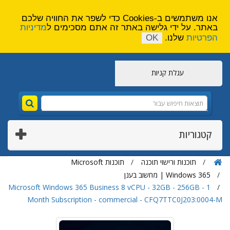
הירשם
צור קשר
אנו משתמשים ב-Cookies כדי לשפר את החוויה שלכם
באתר. על ידי גלישה באתר זה אתם מסכימים ל
מדיניות
הפרטיות
שלנו.
OK
עגלת קניות
קטגוריות
תוכנות ורישוי תוכנה
תוכנות Microsoft
Windows 365 | מחשוב בענן
Microsoft Windows 365 Business 8 vCPU - 32GB - 256GB - 1
Month Subscription - commercial - CFQ7TTC0J203:0004-M