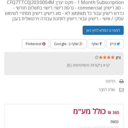
1 Month Subscription - מקט יצרן: CFQ7TTC0J203:0004M
- סוג רישיון: commercial - גרסת רישוי: רישוי בתשלום חודשי -
נדרש רישיון עבור כל משתמש: לא - סוג רישיון: רישיון מסחרי לשימוש
עסקי / אישי - רישיון עבור: רישיון לתחנת עבודה וירטואלית בענן
למפרט המלא לחץ כאן
צייץ
שתף
שתף ב- Google
Pinterest
ציון
קרא ביקורות משתמשים (
6
)
הדפס
שלח לחבר
כולל מע"מ
365 ₪
כמות