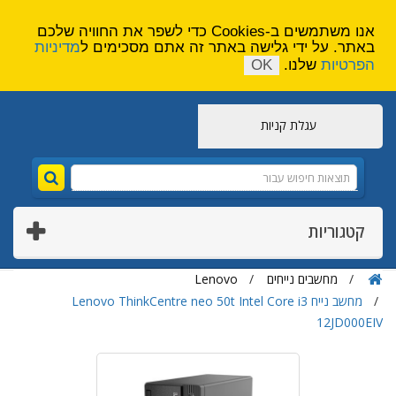
הירשם
צור קשר
אנו משתמשים ב-Cookies כדי לשפר את החוויה שלכם
באתר. על ידי גלישה באתר זה אתם מסכימים ל
מדיניות
הפרטיות
שלנו.
OK
עגלת קניות
קטגוריות
מחשבים נייחים
Lenovo
מחשב נייח Lenovo ThinkCentre neo 50t Intel Core i3
12JD000EIV