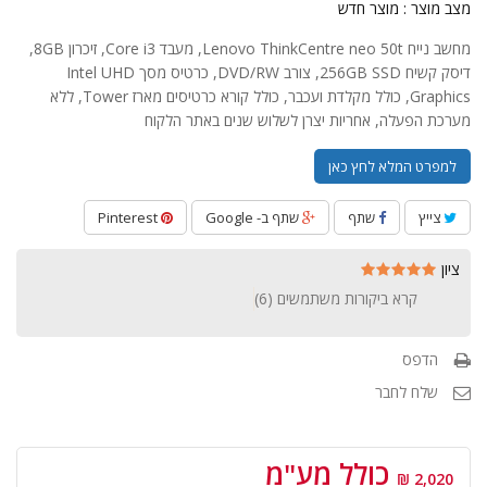
מצב מוצר :
מוצר חדש
מחשב נייח Lenovo ThinkCentre neo 50t, מעבד Core i3, זיכרון 8GB,
דיסק קשיח 256GB SSD, צורב DVD/RW, כרטיס מסך Intel UHD
Graphics, כולל מקלדת ועכבר, כולל קורא כרטיסים מארז Tower, ללא
מערכת הפעלה, אחריות יצרן לשלוש שנים באתר הלקוח
למפרט המלא לחץ כאן
צייץ
שתף
שתף ב- Google
Pinterest
ציון
קרא ביקורות משתמשים (
6
)
הדפס
שלח לחבר
כולל מע"מ
2,020 ₪