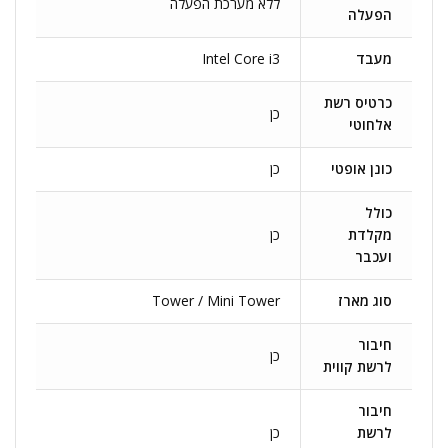
ללא מערכת הפעלה
הפעלה
מעבד
Intel Core i3
כרטיס רשת
כן
אלחוטי
כונן אופטי
כן
כולל
מקלדת
כן
ועכבר
סוג מארז
Tower / Mini Tower
חיבור
כן
לרשת קווית
חיבור
לרשת
כן