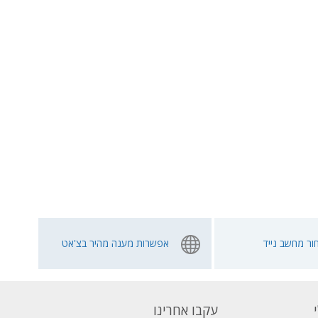
ור מחשב נייד
אפשרות מענה מהיר בצ'אט
עקבו אחרינו