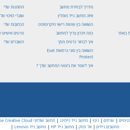
מדריך לבחירת מחשב
ההזמנות שלי
איזה מחשב נייד מומלץ
שוברי הזיכוי שלי
השוואה בין שיטות רישוי מיקרוסופט
הכתובות שלי
ת באתר
כמה זיכרון צריך למחשב
פרטים אישיים ש
איך לבחור כרטיס מסך
השוברים שלי
השוואה בין סוגי גרסאות Eset
Protect
איך לשפר את ביצועי המחשב שלך ?
נימיים
|
שרתים
|
גיבוי
|
מחשב נייד גיימינג
|
מחשב שולחני Dell
e Creative Cloud
מחשבים ניידים
|
אל פסק
|
מחשב נייד HP
|
מחשב נייד Lenovo
|