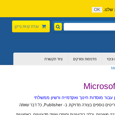
התקשר כעת:
04-6376-136
צור קשר
הירשם
שלנו.
OK
עגלת קניות
(ריק)
גיבוי
מדפסות וסורקים
ציוד תקשורת
Mi
צור פריסות מלוטשות ומקצועיות ללא מאמץ - פרוס וסגנן טקסט, תמונות, גבולות, לוחות שנה ופריטים נוספים בצורה מדויקת. ב- Publisher, כל דבר שאתה
רכה פשוטים, וכלה בידיעונים וחומרי שיווק מקצועיים, באמצעות