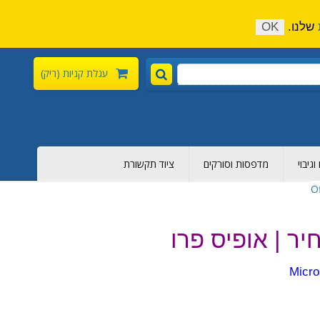
התקשר כעת:
04-6376-136
צור קשר
הירשם
שלנו.
OK
עגלת קניות
(ריק)
גיבוי
מדפסות וסורקים
ציוד תקשורת
O