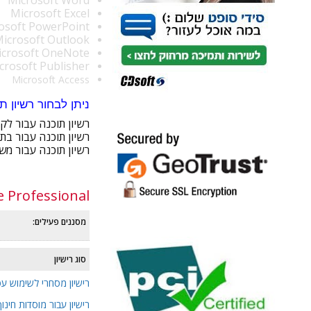
Microsoft Excel
osoft PowerPoint
icrosoft Outlook
icrosoft OneNote
crosoft Publisher
Microsoft Access
ניתן לבחור רשיון תוכנה מת
רשיון תוכנה עבור לק
רשיון תוכנה עבור בתי
רשיון תוכנה עבור משר
עוד
e Professional
מסננים פעילים:
סוג רישיון
רישיון מסחרי לשימוש עס
רישיון עבור מוסדות חינוך