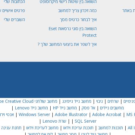
השוואה בין שיטות רישוי מיקרוסופט
הכתובות שלי
ת באתר
כמה זיכרון צריך למחשב
פרטים אישיים ש
איך לבחור כרטיס מסך
השוברים שלי
השוואה בין סוגי גרסאות Eset
Protect
איך לשפר את ביצועי המחשב שלך ?
נימיים
|
שרתים
|
גיבוי
|
מחשב נייד גיימינג
|
מחשב שולחני Dell
e Creative Cloud
מחשבים ניידים
|
אל פסק
|
מחשב נייד HP
|
מחשב נייד Lenovo
|
MS P
|
Adobe Acrobat
|
Adobe Illustrator
|
Windows Server
|
אנטי וירוס  NOD32
SQL Server
|
|
שרת Lenovo
|
|
תוכנות למחשב
|
תוכנת עריכת וידאו
|
מחשב לעריכת וידאו
|
תחנת עגינה
|
|
מחשב נייד לנובו
|
מסך מחשב
|
לוח אם למחשב
|