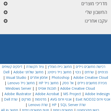
מדריכי מוצרים
החשבון שלי
עקבו אחרינו
רכישת מחשבים ניידים
|
מחשב נייח מומלץ
|
ציוד תקשורת
|
דיסקים קשיחים
פנימיים
|
שרתים
|
גיבוי
|
מחשב נייד גיימינג
|
מחשב שולחני Dell
Adobe
|
Adobe Creative Cloud
|
Photoshop
|
אחסון אתרים
|
Visual Studio
|
מכירת מחשבים ניידים
|
אל פסק
|
מחשב נייד HP
|
מחשב נייד Lenovo
|
Adobe Creative Cloud
|
תוכנות אופיס
|
|
Windows Server
|
Adobe Illustrator
|
Adobe Acrobat
|
MS Project
|
Adobe Indesign
אנטי וירוס Eset NOD32
|
אנטי וירוס AVG
|
מדפסות
|
סורקים
|
שרת Dell
|
שרת HP
SQL Server
|
|
שרת Lenovo
|
רישוי מיקרוסופט
|
מחשבים נייחים
|
חנות מחשבים ניידים
|
מחשב All In