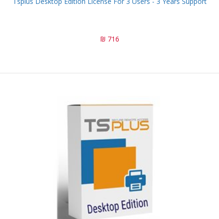
Tsplus Desktop Edition License For 3 Users - 3 Years Support
716 ₪