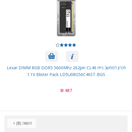
זיכרון למחשב נייח Lexar DIMM 8GB DDR5 5600Mhz 262pin CL46
1.1V Blister Pack LD5U08G56C46ST-BGS
487 ₪
השווה (
0
)