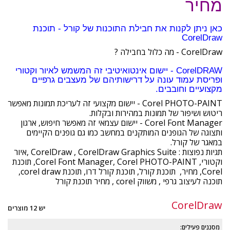
מחיר
כאן ניתן לקנות את חבילת התוכנות של קורל - תוכנת
CorelDraw
CorelDraw - מה כלול בחבילה ?
CorelDRAW - יישום אינטואיטיבי זה המשמש לאיור וקטורי
ופריסת עמוד עונה על דרישותיהם של מעצבים גרפיים
מקצועיים וחובבים.
Corel PHOTO-PAINT - יישום מקצועי זה לעריכת תמונות מאפשר
ריטוש ושיפור של תמונות במהירות ובקלות.
Corel Font Manager - יישום עצמאי זה מאפשר חיפוש, ארגון
ותצוגה של הגופנים המותקנים במחשב כמו גם גופנים הקיימים
במאגר של קורל.
תגיות נפוצות : CorelDraw , CorelDraw Graphics Suite ,איור
וקטורי, Corel Font Manager, Corel PHOTO-PAINT, תוכנת
Corel, מחיר, תוכנת קורל, תוכנת קורל דרו, תוכנת corel draw,
תוכנה לעיצוב גרפי , משווק corel , מחיר תוכנת קורל
CorelDraw
יש 12 מוצרים
מסננים פעילים: