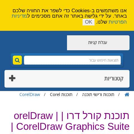
הירשם
צור קשר
אנו משתמשים ב-Cookies כדי לשפר את החוויה שלכם
באתר. על ידי גלישה באתר זה אתם מסכימים ל
מדיניות
הפרטיות
שלנו.
OK
עגלת קניות
קטגוריות
תוכנות ורישוי תוכנה
תוכנות Corel
CorelDraw
תוכנת קורל דרו | orelDraw |
CorelDraw Graphics Suite |