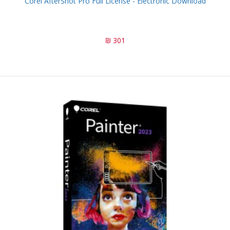
Corel AfterShot Pro Full License - Electronic Download
301 ₪