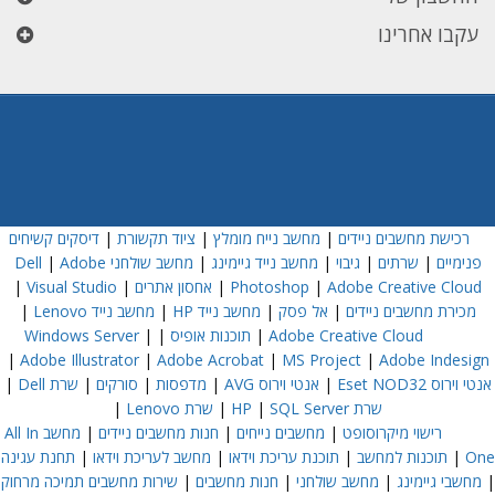
עקבו אחרינו
רכישת מחשבים ניידים
|
מחשב נייח מומלץ
|
ציוד תקשורת
|
דיסקים קשיחים
פנימיים
|
שרתים
|
גיבוי
|
מחשב נייד גיימינג
|
מחשב שולחני Dell
Adobe
|
Adobe Creative Cloud
|
Photoshop
|
אחסון אתרים
|
Visual Studio
|
מכירת מחשבים ניידים
|
אל פסק
|
מחשב נייד HP
|
מחשב נייד Lenovo
|
Adobe Creative Cloud
|
תוכנות אופיס
|
|
Windows Server
|
Adobe Illustrator
|
Adobe Acrobat
|
MS Project
|
Adobe Indesign
אנטי וירוס Eset NOD32
|
אנטי וירוס AVG
|
מדפסות
|
סורקים
|
שרת Dell
|
שרת HP
SQL Server
|
|
שרת Lenovo
|
רישוי מיקרוסופט
|
מחשבים נייחים
|
חנות מחשבים ניידים
|
מחשב All In
One
|
תוכנות למחשב
|
תוכנת עריכת וידאו
|
מחשב לעריכת וידאו
|
תחנת עגינה
|
מחשבי גיימינג
|
מחשב שולחני
|
חנות מחשבים
|
שירות מחשבים תמיכה מרחוק